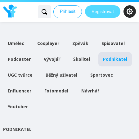
Přihlásit
Registrovat
Umělec
Cosplayer
Zpěvák
Spisovatel
Podcaster
Vývojář
Školitel
Podnikatel
UGC tvůrce
Běžný uživatel
Sportovec
Influencer
Fotomodel
Návrhář
Youtuber
PODNIKATEL